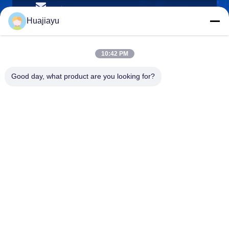
sales@huajiayu.com
อีเมล
Huajiayu
10:42 PM
0086-18664306976
Good day, what product are you looking for?
โทรศัพท์
Guangdong Huajiayu Technology Co., Ltd
Guangdong Huajiayu Technology Co., Ltd