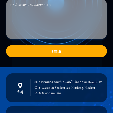
เสนอ
8F สวนวิทยาศาสตร์และเทคโนโลยีฉลาด Hengxin สํา
นักงานเขตย่อย Shuikou เขต Huicheng, Huizhou
ที่อยู่
516000, กวางดง, จีน