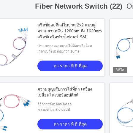
Fiber Network Switch (22)
On
สวิตช์ออปติกส์ไบปาส 2x2 แบบคู่
ความยาวคลื่น 1260nm ถึง 1620nm
สวิตช์เครือข่ายไฟเบอร์ SM
ประเภทการควบคุม: ไม่ล็อคหรือล็อค
เวลาเปลี่ยน: น้อยกว่า 10ms
หา ราคา ที่ ดี ที่สุด
วิดีโอ
ความสูญเสียการใส่ที่ต่ํา เครื่อง
เปลี่ยนไฟเบอร์ออปติกส์
วิธีการสลับ: ออฟติคอล
ความซ้ํา: ≤ ± 0.02dB
หา ราคา ที่ ดี ที่สุด