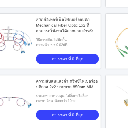
สวิตช์อีเทอร์เน็ตไฟเบอร์ออปติก
Mechanical Fiber Optic 1x2 ที่
สามารถใช้งานได้มากมาย สําหรับ
การตั้งระบบเครือข่ายออปติก
วิธีการสลับ: ไม่ปิดกั้น
ความซ้ํา: ≤ ± 0.02dB
หา ราคา ที่ ดี ที่สุด
ความสับสนแสงต่ํา สวิทช์ไฟเบอร์ออ
ปติกกล 2x2 บายพาส 850nm MM
ประเภทการควบคุม: ไม่ล็อคหรือล็อค
เวลาเปลี่ยน: น้อยกว่า 10ms
หา ราคา ที่ ดี ที่สุด