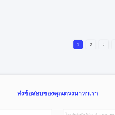
1
2
ส่งข้อสอบของคุณตรงมาหาเรา