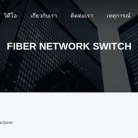
วิดีโอ
เกี่ยวกับเรา
ติดต่อเรา
เหตุการณ์
FIBER NETWORK SWITCH
acturer