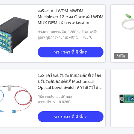
เครือข่าย LWDM MWDM
Multiplexer 12 ช่อง O แบนด์ LWDM
MUX DEMUX การแบ่งหลาย
ช่วงความยาวคลื่น: 1260 นาโนเมตรถึง
1330 นาโนเมตร
อุณหภูมิการทํางาน: -40°C ~ +85°C
หา ราคา ที่ ดี ที่สุด
วิดีโอ
1x2 เครื่องปรับระดับออปติกส์เครื่อง
ปรับระดับออปติกส์ Mechanical
Optical Level Switch ความเร็วใน
การปรับระดับออปติกส์ความเร็วใน
วิธีการสลับ: ออฟติคอล
การส่งข้อมูลความเร็วสูง
ความซ้ํา: ≤ ± 0.02dB
หา ราคา ที่ ดี ที่สุด