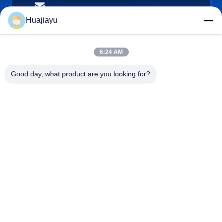
sales@huajiayu.com
อีเมล
Huajiayu
6:24 AM
0086-18664306976
Good day, what product are you looking for?
โทรศัพท์
Guangdong Huajiayu Technology Co., Ltd
Guangdong Huajiayu Technology Co., Ltd