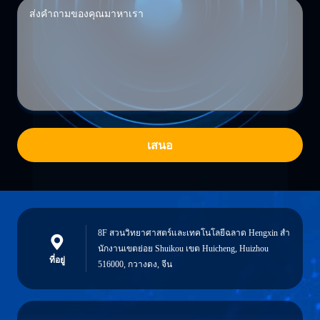
เสนอ
8F สวนวิทยาศาสตร์และเทคโนโลยีฉลาด Hengxin สํา
นักงานเขตย่อย Shuikou เขต Huicheng, Huizhou
ที่อยู่
516000, กวางดง, จีน