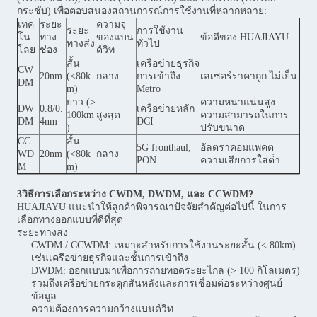
กระชับ) เพื่อตอบสนองสถานการณ์การใช้งานที่หลากหลาย:
เทค
ระยะ
ความจุ
ระยะ
การใช้งาน
โน
ทาง
ของแบน
ข้อดีของ HUAJIAYU
ทางส่ง
ทั่วไป
โลย
ช่อง
ด์วิท
สั้น
เครือข่ายธุรกิจ
CW
20nm
(<80k
กลาง
การเข้าถึง
เลเซอร์ราคาถูก ไม่เย็น
DM
m)
Metro
ยาว (>
ความหนาแน่นสูง
DW
0.8/0.
เครือข่ายหลัก
100km
สูงสุด
ความสามารถในการ
DM
4nm
DCI
)
ปรับขนาด
CC
สั้น
5G fronthaul,
อัลตราคอมแพคต
WD
20nm
(<80k
กลาง
PON
ความเสียการใส่ต่ํา
M
m)
3วิธีการเลือกระหว่าง CWDM, DWDM, และ CCWDM?
HUAJIAYU แนะนําให้ลูกค้าพิจารณาปัจจัยสําคัญต่อไปนี้ ในการ
เลือกทางออกแบบที่ดีที่สุด
ระยะทางส่ง
CWDM / CCWDM: เหมาะสําหรับการใช้งานระยะสั้น (< 80km)
เช่นเครือข่ายธุรกิจและชั้นการเข้าถึง
DWDM: ออกแบบมาเพื่อการถ่ายทอดระยะไกล (> 100 กิโลเมตร)
รวมถึงเครือข่ายกระดูกสันหลังและการเชื่อมต่อระหว่างศูนย์
ข้อมูล
ความต้องการความกว้างแบนด์วิท