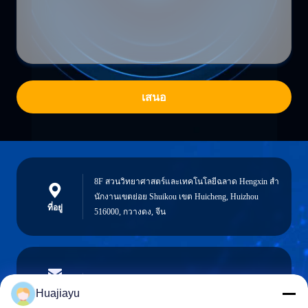
เสนอ
8F สวนวิทยาศาสตร์และเทคโนโลยีฉลาด Hengxin สํา
นักงานเขตย่อย Shuikou เขต Huicheng, Huizhou
ที่อยู่
516000, กวางดง, จีน
sales@huajiayu.com
อีเมล
Huajiayu