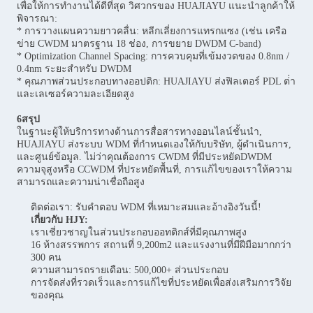
เพื่อให้การทํางานได้ดีที่สุด วิศวกรของ HUAJIAYU แนะนําลูกค้าให้
พิจารณา:
* การวางแผนความยาวคลื่น: หลีกเลี่ยงการแทรกแซง (เช่น เครือ
ข่าย CWDM มาตรฐาน 18 ช่อง, การขยาย DWDM C-band)
* Optimization Channel Spacing: การควบคุมที่เข้มงวดของ 0.8nm /
0.4nm ระยะสําหรับ DWDM
* คุณภาพส่วนประกอบทางออปติก: HUAJIAYU ส่งฟิลเตอร์ PDL ต่ํา
และเลเซอร์ความละเอียดสูง
6สรุป
ในฐานะผู้ให้บริการทางด้านการสื่อสารทางออนไลน์ชั้นนํา,
HUAJIAYU ส่งระบบ WDM ที่กําหนดเองให้กับบริษัท, ผู้ดําเนินการ,
และศูนย์ข้อมูล. ไม่ว่าคุณต้องการ CWDM ที่มีประหยัดDWDM
ความจุสูงหรือ CCWDM ที่ประหยัดพื้นที่, การแก้ไขของเราให้ความ
สามารถและความน่าเชื่อถือสูง
ติดต่อเรา: รับคําตอบ WDM ที่เหมาะสมและอ้างอิงวันนี้!
เกี่ยวกับ HJY:
เราเชี่ยวชาญในส่วนประกอบออทติกส์ที่มีคุณภาพสูง
16 ห้างสรรพการ สถานที่ 9,200m2 และแรงงานที่มีฝีมือมากกว่า
300 คน
ความสามารถรายเดือน: 500,000+ ส่วนประกอบ
การจัดส่งที่รวดเร็วและการแก้ไขที่ประหยัดเพื่อส่งเสริมการวิจัย
ของคุณ