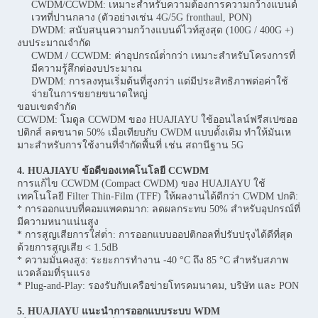
CWDM/CCWDM: เหมาะสําหรับความต้องการความกว้างแบนด์
เวทที่ปานกลาง (ตัวอย่างเช่น 4G/5G fronthaul, PON)
DWDM: สนับสนุนความกว้างแบนด์ไวท์สูงสุด (100G / 400G +)
งบประมาณจํากัด
CWDM / CCWDM: ค่าอุปกรณ์ต่ํากว่า เหมาะสําหรับโครงการที่
มีความรู้สึกต่องบประมาณ
DWDM: การลงทุนเริ่มต้นที่สูงกว่า แต่มีประสิทธิภาพต่อค่าใช้
จ่ายในการขยายขนาดใหญ่
ขอบเขตจํากัด
CCWDM: โมดูล CCWDM ของ HUAJIAYU ใช้ออนไลน์ฟรีสเปซออ
ปติกส์ ลดขนาด 50% เมื่อเทียบกับ CWDM แบบดั้งเดิม ทําให้มันเห
มาะสําหรับการใช้งานที่จํากัดพื้นที่ เช่น สถานีฐาน 5G
4. HUAJIAYU ข้อดีของเทคโนโลยี CCWDM
การแก้ไข CCWDM (Compact CWDM) ของ HUAJIAYU ใช้
เทคโนโลยี Filter Thin-Film (TFF) ให้ผลงานได้ดีกว่า CWDM ปกติ:
* การออกแบบที่คอมแพคตมาก: ลดผลกระทบ 50% สําหรับอุปกรณ์ที่
มีความหนาแน่นสูง
* การสูญเสียการใส่ต่ํา: การออกแบบออปติกอลที่ปรับปรุงได้ดีที่สุด
ด้วยการสูญเสีย < 1.5dB
* ความมั่นคงสูง: ระยะการทํางาน -40 °C ถึง 85 °C สําหรับสภาพ
แวดล้อมที่รุนแรง
* Plug-and-Play: รองรับกับเครือข่ายโทรคมนาคม, บริษัท และ PON
5. HUAJIAYU แนะนําการออกแบบระบบ WDM