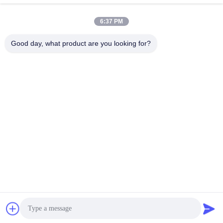
6:37 PM
0086-18664306976
Good day, what product are you looking for?
โทรศัพท์
Guangdong Huajiayu Technology Co., Ltd
Guangdong Huajiayu Technology Co., Ltd
พูดคุยกันตอนนี้