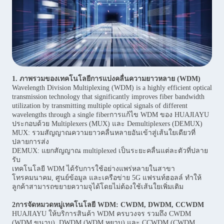
1. ภาพรวมของเทคโนโลยีการแบ่งคลื่นความยาวหลาย (WDM)
Wavelength Division Multiplexing (WDM) is a highly efficient optical
transmission technology that significantly improves fiber bandwidth
utilization by transmitting multiple optical signals of different
wavelengths through a single fiberการแก้ไข WDM ของ HUAJIAYU
ประกอบด้วย Multiplexers (MUX) และ Demultiplexers (DEMUX)
MUX: รวมสัญญาณความยาวคลื่นหลายอันเข้าสู่เส้นใยเดียวที่
ปลายการส่ง
DEMUX: แยกสัญญาณ multiplexed เป็นระยะคลื่นแต่ละตัวที่ปลาย
รับ
เทคโนโลยี WDM ได้รับการใช้อย่างแพร่หลายในสาขา
โทรคมนาคม, ศูนย์ข้อมูล และเครือข่าย 5G แฟรนท์ฮอลล์ ทําให้
ลูกค้าสามารถขยายความจุได้โดยไม่ต้องใช้เส้นใยเพิ่มเติม
2การจัดหมวดหมู่เทคโนโลยี WDM: CWDM, DWDM, CCWDM
HUAJIAYU ให้บริการสินค้า WDM ครบวงจร รวมถึง CWDM
(WDM ขนาบ), DWDM (WDM หยาบ) และ CCWDM (CWDM