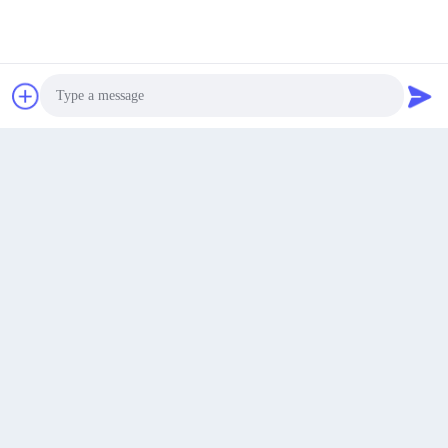
8F สวนวิทยาศาสตร์และเทคโนโลยีฉลาด Hengxin สํา
นักงานเขตย่อย Shuikou เขต Huicheng, Huizhou
พูดคุยกันตอนนี้
ที่อยู่
516000, กวางดง, จีน
sales@huajiayu.com
Photo
อีเมล
Video Call
Audio Call
0086-18664306976
โทรศัพท์