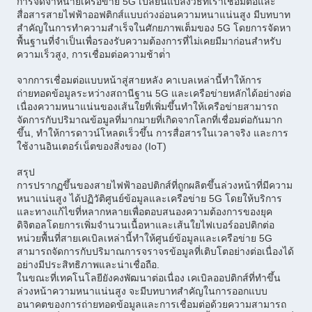
การจัดจําหน่ายเครือข่าย 5G เปลี่ยนแปลงวิธีที่เราเชื่อมต่อและ
สื่อสารสายไฟฟ้าออฟติกส์แบบถ่วงอ่อนความหนาแน่นสูง มีบทบาท
สําคัญในการทําความสําเร็จในศักยภาพเต็มของ 5G โดยการจัดหา
พื้นฐานที่จําเป็นเพื่อรองรับความต้องการที่ไม่เคยมีมาก่อนสําหรับ
ความเร็วสูง, การเชื่อมต่อความช้าต่ํา
จากการเชื่อมต่อแบบหน้าสู่สายหลัง คาเบลเหล่านี้ทําให้การ
ถ่ายทอดข้อมูลระหว่างสถานีฐาน 5G และเครือข่ายหลักได้อย่างต่อ
เนื่องความหนาแน่นของเส้นใยที่เพิ่มขึ้นทําให้เครือข่ายสามารถ
จัดการกับปริมาณข้อมูลที่มากมายที่เกิดจากโลกที่เชื่อมต่อกันมาก
ขึ้น, ทําให้การดาวน์โหลดเร็วขึ้น การสื่อสารในเวลาจริง และการ
ใช้งานอินเตอร์เน็ตของสิ่งของ (IoT)
สรุป
การปรากฏขึ้นของสายไฟฟ้าออปติกส์ที่ถูกผลิตขึ้นล่วงหน้าที่มีความ
หนาแน่นสูง ได้ปฏิวัติศูนย์ข้อมูลและเครือข่าย 5G โดยให้บริการ
และทางแก้ไขที่หลากหลายเพื่อตอบสนองความต้องการของยุค
ดิจิตอลโดยการเพิ่มจํานวนเนื้อหาและเส้นใยไฟเบอร์ออปติกต่อ
หน่วยพื้นที่สายเคเบิลเหล่านี้ทําให้ศูนย์ข้อมูลและเครือข่าย 5G
สามารถจัดการกับปริมาณการจราจรข้อมูลที่เติบโตอย่างต่อเนื่องได้
อย่างมีประสิทธิภาพและน่าเชื่อถือ.
ในขณะที่เทคโนโลยียังคงพัฒนาต่อเนื่อง เคเบิลออปติกส์ที่ทําขึ้น
ล่วงหน้าความหนาแน่นสูง จะมีบทบาทสําคัญในการออกแบบ
อนาคตของการถ่ายทอดข้อมูลและการเชื่อมต่อด้วยความสามารถ