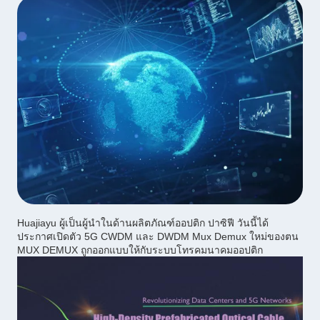
Huajiayu ผู้เป็นผู้นําในด้านผลิตภัณฑ์ออปติก ปาซิฟี วันนี้ได้
ประกาศเปิดตัว 5G CWDM และ DWDM Mux Demux ใหม่ของตน
MUX DEMUX ถูกออกแบบให้กับระบบโทรคมนาคมออปติก