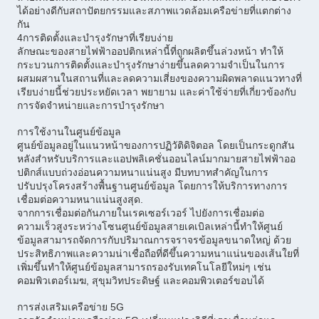
ได้อย่างดีกับสถาปัตยกรรมและสภาพแวดล้อมเครือข่ายที่แตกต่าง
กัน
4การติดตั้งและบํารุงรักษาที่เรียบง่าย
ลักษณะของสายไฟฟ้าออปติกเหล่านี้ที่ถูกผลิตขึ้นล่วงหน้า ทําให้
กระบวนการติดตั้งและบํารุงรักษาง่ายขึ้นลดความจําเป็นในการ
ผสมผสานในสถานที่และลดความเสี่ยงของความผิดพลาดแนวทางที่
เรียบง่ายนี้ช่วยประหยัดเวลา พยายาม และค่าใช้จ่ายที่เกี่ยวข้องกับ
การจัดจําหน่ายและการบํารุงรักษา
การใช้งานในศูนย์ข้อมูล
ศูนย์ข้อมูลอยู่ในแนวหน้าของการปฏิวัติดิจิตอล โดยเป็นกระดูกสัน
หลังสําหรับบริการและแอปพลิเคชั่นออนไลน์มากมายสายไฟฟ้าออ
ปติกส์แบบถ่วงอ่อนความหนาแน่นสูง มีบทบาทสําคัญในการ
ปรับปรุงโครงสร้างพื้นฐานศูนย์ข้อมูล โดยการให้บริการทางการ
เชื่อมต่อความหนาแน่นสูงสุด.
จากการเชื่อมต่อกันภายในเรคเซอร์เวอร์ ไปยังการเชื่อมต่อ
ความเร็วสูงระหว่างโซนศูนย์ข้อมูลสายเคเบิลเหล่านี้ทําให้ศูนย์
ข้อมูลสามารถจัดการกับปริมาณการจราจรข้อมูลขนาดใหญ่ ด้วย
ประสิทธิภาพและความน่าเชื่อถือที่ดีขึ้นความหนาแน่นของเส้นใยที่
เพิ่มขึ้นทําให้ศูนย์ข้อมูลสามารถรองรับเทคโนโลยีใหม่ๆ เช่น
คอมพิวเตอร์เมฆ, สุขุมวิทประดิษฐ์ และคอมพิวเตอร์ขอบได้
การส่งเสริมเครือข่าย 5G