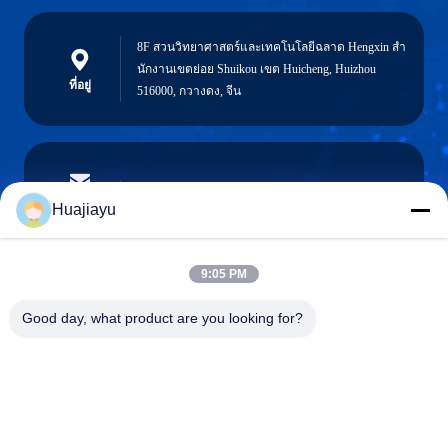
8F สวนวิทยาศาสตร์และเทคโนโลยีฉลาด Hengxin สํา
นักงานเขตย่อย Shuikou เขต Huicheng, Huizhou
ที่อยู่
516000, กวางดง, จีน
sales@huajiayu.com
อีเมล
Huajiayu
9:05 PM
0086-18664306976
Good day, what product are you looking for?
โทรศัพท์