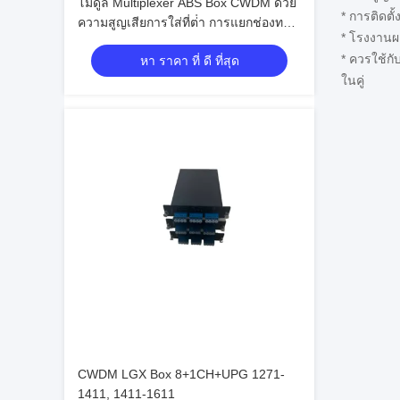
โมดูล Multiplexer ABS Box CWDM ด้วย
* การติดตั้
ความสูญเสียการใส่ที่ต่ํา การแยกช่องทาง
* โรงงานผ
สูง และความยาวคลื่นในการทํางานที่
* ควรใช้ก
หา ราคา ที่ ดี ที่สุด
กว้าง
ในคู่
CWDM LGX Box 8+1CH+UPG 1271-
1411, 1411-1611