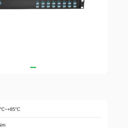
0°C~+85°C
Nm