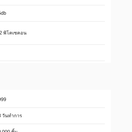
5db
.2 พิโคเซคอน
999
8 วันทำการ
,000 ชิ้น