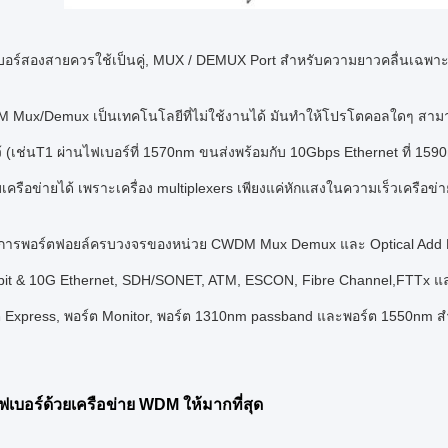
บอร์สองสายควรใช้เป็นคู่, MUX / DEMUX Port สําหรับความยาวคลื่นเฉพ
Mux/Demux เป็นเทคโนโลยีที่ไม่ใช้งานได้ มันทําให้โปรโตคอลใดๆ สามารถน
ไว้ (เช่นT1 ผ่านไฟเบอร์ที่ 1570nm ขนส่งพร้อมกับ 10Gbps Ethernet ที่
รือข่ายได้ เพราะเครื่อง multiplexers เพียงแค่หักแสงในความเร็วเครือข่า
ิการพอร์ตฟอยล์ครบวงจรของหน่วย CWDM Mux Demux และ Optical Add Dro
abit & 10G Ethernet, SDH/SONET, ATM, ESCON, Fibre Channel,FTTx แ
์ต Express, พอร์ต Monitor, พอร์ต 1310nm passband และพอร์ต 1550nm สํา
ฟเบอร์ด้วยเครือข่าย WDM ให้มากที่สุด