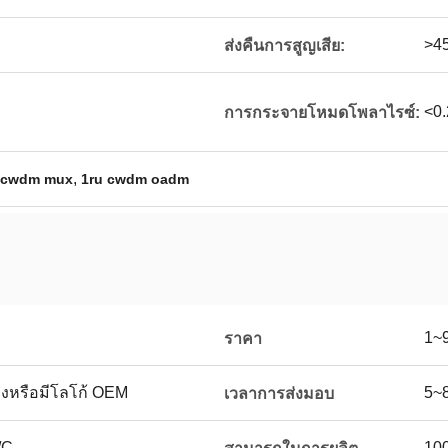
>4
ส่งคืนการสูญเสีย:
<0
การกระจายโหมดโพลาไรซ์:
,
 cwdm mux
1ru cwdm oadm
1~
ราคา
างหรือมีโลโก้ OEM
5~
เวลาการส่งมอบ
/C
100