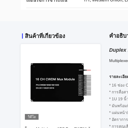
เงื่อนไขการชำระเงิน
คําอธิบ
สินค้าที่เกี่ยวข้อง
Duplex 
Multiplexe
รายละเอี
* 16 ช่อ
* การสื่อส
* 1U 19 นิ
* มันพร้อม
* แผ่นหน้า
วิดีโอ
* อัตรากา
* การสูญเสี