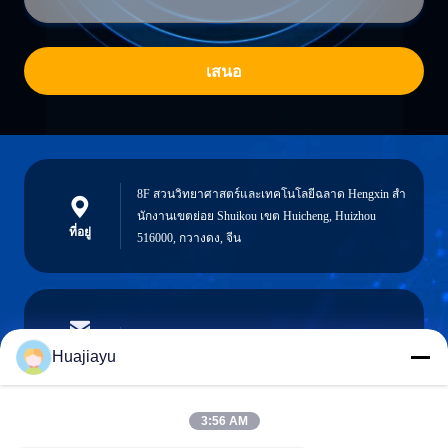
เสนอ
8F สวนวิทยาศาสตร์และเทคโนโลยีฉลาด Hengxin สํา
นักงานเขตย่อย Shuikou เขต Huicheng, Huizhou
ที่อยู่
516000, กวางดง, จีน
sales@huajiayu.com
อีเมล
Huajiayu
3:56 AM